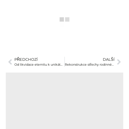
PŘEDCHOZÍ
DALŠÍ
Od likvidace eternitu k unikátní pokládce plechu – naše práce v Mirošovicích u Říčan
Rekonstrukce střechy rodinného domu Tuklaty