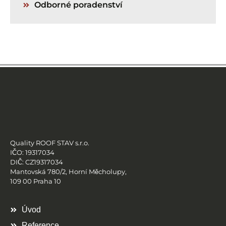
Odborné poradenství
Quality ROOF STAV s.r.o.
IČO: 19317034
DIČ: CZ19317034
Mantovská 780/2, Horní Měcholupy,
109 00 Praha 10
Úvod
Reference