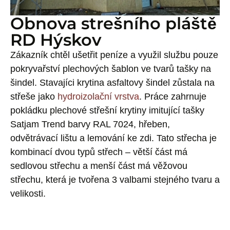
Obnova strešního pláště
RD Hýskov
Zákazník chtěl ušetřit peníze a využil službu pouze
pokryvařství plechových šablon ve tvarů tašky na
šindel. Stavajíci krytina asfaltovy šindel zůstala na
střeše jako
hydroizolační vrstva
. Práce zahrnuje
pokládku plechové střešní krytiny imitující tašky
Satjam Trend barvy RAL 7024, hřeben,
odvětrávací lištu a lemování ke zdi. Tato střecha je
kombinací dvou typů střech – větší část má
sedlovou střechu a menší část má věžovou
střechu, která je tvořena 3 valbami stejného tvaru a
velikosti.