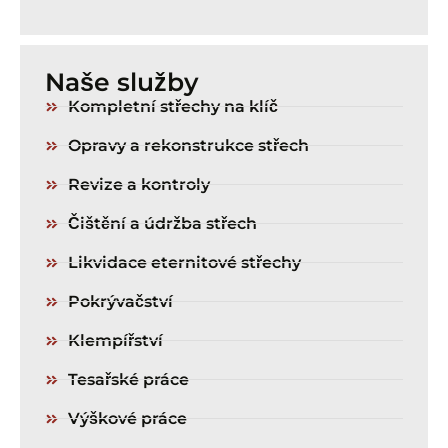
Naše služby
Kompletní střechy na klíč
Opravy a rekonstrukce střech
Revize a kontroly
Čištění a údržba střech
Likvidace eternitové střechy
Pokrývačství
Klempířství
Tesařské práce
Výškové práce