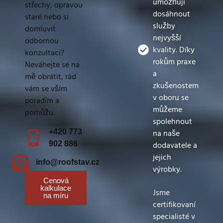
umožňují
střechy, opravou
dosáhnout
staré nebo si
služby
domluvit
nejvyšší
odbornou
kvality. Díky
konzultaci?
rokům praxe
Neváhejte se na
a
mě obrátit, rád
zkušenostem
vám se vším
v oboru se
poradím a
můžeme
pomůžu.
spolehnout
+420 773
na naše
902 886
dodavatele a
jejich
info@roofstav.cz
výrobky.
Cenová
kalkulace
Jsme
na míru
certifikovaní
specialisté v