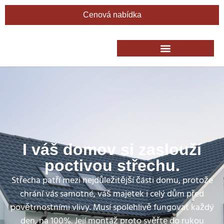
Cenová nabídka
I váš domov si zaslouží
poctivou střechu.
Střecha patří mezi nejdůležitější části domu, protože
chrání vás samotné, váš majetek i celý dům před
povětrnostními vlivy. Musí spolehlivě fungovat každý
den, na 100%. Její montáž proto svěřte do rukou