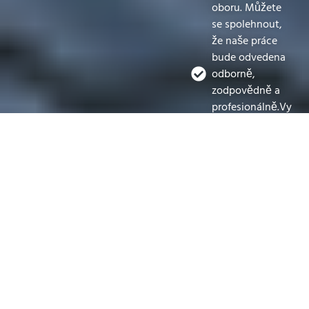
oboru. Můžete
se spolehnout,
že naše práce
bude odvedena
odborně,
zodpovědně a
profesionálně.Vy
tak budete s
výsledkem
maximálně
spokojeni po
dlouhá léta.
Náš odborný
přístup a
rozsáhlé
spektrum
služeb nám
umožňují