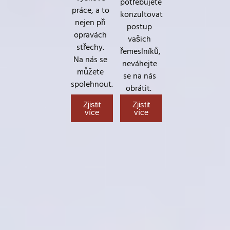
potřebujete
práce, a to
konzultovat
nejen při
postup
opravách
vašich
střechy.
řemeslníků,
Na nás se
neváhejte
můžete
se na nás
spolehnout.
obrátit.
Zjistit
Zjistit
více
více