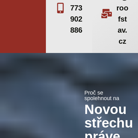
773
roo
902
fst
886
av.
cz
Proč se
spolehnout na
Novou
střechu
práve