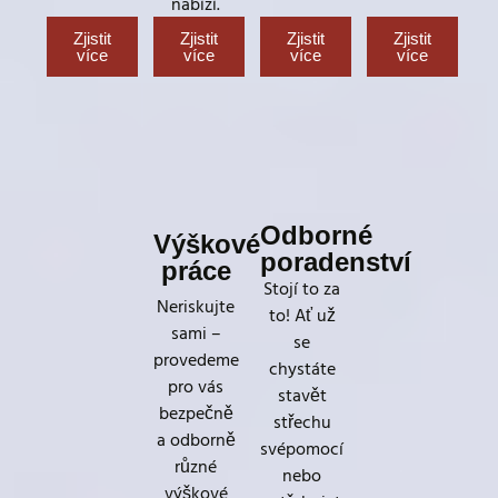
nabízí.
Zjistit
Zjistit
Zjistit
Zjistit
více
více
více
více
Odborné
Výškové
poradenství
práce
Stojí to za
Neriskujte
to! Ať už
sami –
se
provedeme
chystáte
pro vás
stavět
bezpečně
střechu
a odborně
svépomocí
různé
nebo
výškové