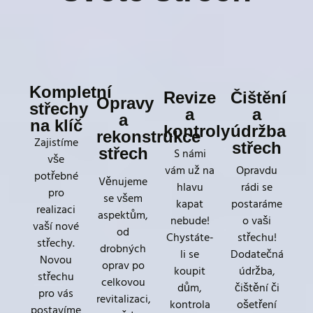
Kompletní
Revize
Čištění
Opravy
střechy
a
a
a
na klíč
kontroly
údržba
rekonstrukce
Zajistíme
střech
střech
S námi
vše
vám už na
Opravdu
potřebné
Věnujeme
hlavu
rádi se
pro
se všem
kapat
postaráme
realizaci
aspektům,
nebude!
o vaši
vaší nové
od
Chystáte-
střechu!
střechy.
drobných
li se
Dodatečná
Novou
oprav po
koupit
údržba,
střechu
celkovou
dům,
čištění či
pro vás
revitalizaci,
kontrola
ošetření
postavíme