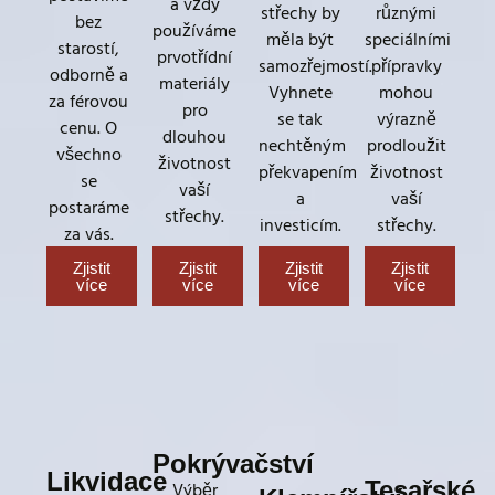
a vždy
střechy by
různými
bez
používáme
měla být
speciálními
starostí,
prvotřídní
samozřejmostí.
přípravky
odborně a
materiály
Vyhnete
mohou
za férovou
pro
se tak
výrazně
cenu. O
dlouhou
nechtěným
prodloužit
všechno
životnost
překvapením
životnost
se
vaší
a
vaší
postaráme
střechy.
investicím.
střechy.
za vás.
Zjistit
Zjistit
Zjistit
Zjistit
více
více
více
více
Pokrývačství
Likvidace
Tesařské
Výběr