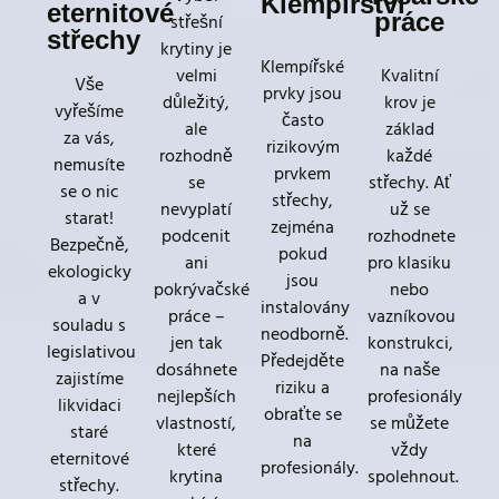
Klempířství
eternitové
práce
střešní
střechy
krytiny je
Klempířské
velmi
Kvalitní
Vše
prvky jsou
důležitý,
krov je
vyřešíme
často
ale
základ
za vás,
rizikovým
rozhodně
každé
nemusíte
prvkem
se
střechy. Ať
se o nic
střechy,
nevyplatí
už se
starat!
zejména
podcenit
rozhodnete
Bezpečně,
pokud
ani
pro klasiku
ekologicky
jsou
pokrývačské
nebo
a v
instalovány
práce –
vazníkovou
souladu s
neodborně.
jen tak
konstrukci,
legislativou
Předejděte
dosáhnete
na naše
zajistíme
riziku a
nejlepších
profesionály
likvidaci
obraťte se
vlastností,
se můžete
staré
na
které
vždy
eternitové
profesionály.
krytina
spolehnout.
střechy.