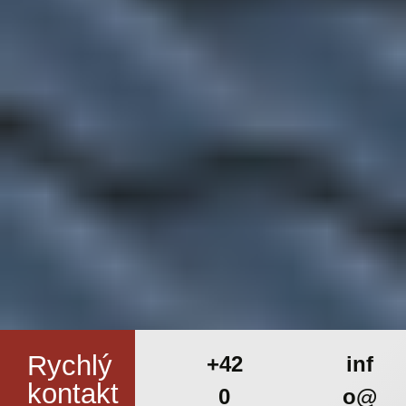
Rychlý
+42
inf
kontakt
0
o@