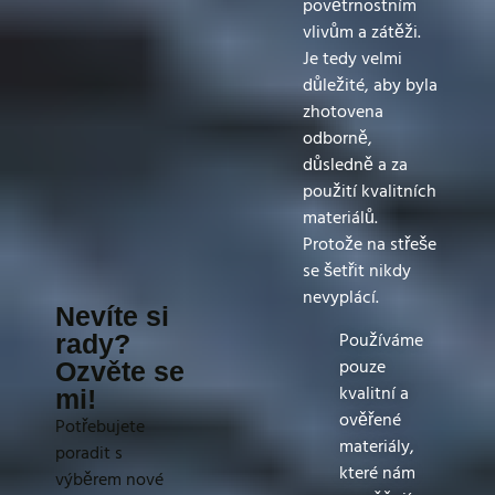
povětrnostním
vlivům a zátěži.
Je tedy velmi
důležité, aby byla
zhotovena
odborně,
důsledně a za
použití kvalitních
materiálů.
Protože na střeše
se šetřit nikdy
nevyplácí.
Nevíte si
Používáme
rady?
pouze
Ozvěte se
kvalitní a
mi!
ověřené
Potřebujete
materiály,
poradit s
které nám
výběrem nové