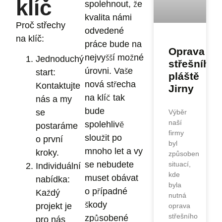
klíč
spolehnout, že
kvalita námi
Proč střechy
odvedené
na klíč:
práce bude na
Oprava
nejvyšší možné
Jednoduchý
střešního
úrovni. Vaše
start
:
pláště
nová střecha
Kontaktujte
Jirny
na klíč tak
nás a my
bude
se
Výběr
naší
spolehlivě
postaráme
firmy
sloužit po
o první
byl
mnoho let a vy
kroky.
způsoben
se nebudete
situací,
Individuální
kde
muset obávat
nabídka:
byla
o případné
Každý
nutná
škody
projekt je
oprava
střešního
způsobené
pro nás