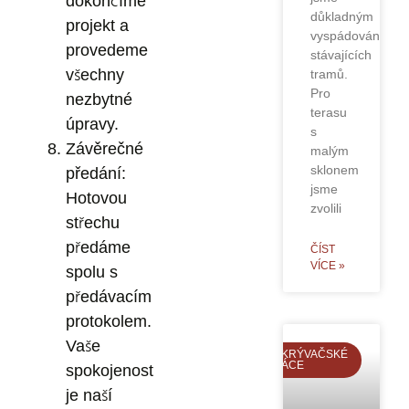
dokončíme
důkladným
projekt a
vyspádováním
provedeme
stávajících
všechny
tramů.
Pro
nezbytné
terasu
úpravy.
s
Závěrečné
malým
sklonem
předání:
jsme
Hotovou
zvolili
střechu
předáme
ČÍST
VÍCE »
spolu s
předávacím
protokolem.
Vaše
POKRÝVAČSKÉ
PRÁCE
spokojenost
je naší