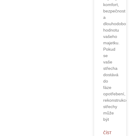
komfort,
bezpečnost
a
dlouhodobou
hodnotu
vašeho
majetku.
Pokud
se
vaše
střecha
dostává
do
fáze
opotřebení,
rekonstrukce
střechy
může
být
ČÍST