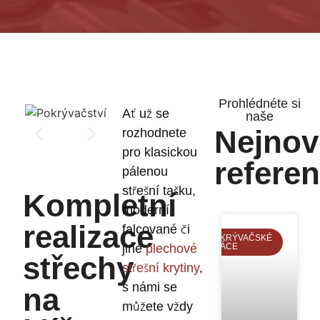
Prohlédnéte si
Ať už se
naše
Nejnov
rozhodnete
pro klasickou
refere
pálenou
střešní tašku,
Kompletní
moderní
realizace
falcované či
POKRÝVAČSKÉ
jiné
plechové
PRÁCE
střechy
střešní krytiny
,
s námi se
na
můžete vždy