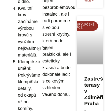
nejen
VÍCE »
o dílo.
bezproblémovou
Kvalitní
instalaci, ale i
krov:
rádi poradíme
Začínáme
POKRÝVAČSKÉ
s volbou
PRÁCE
výrobou
střešní krytiny,
krovů s
která bude
využitím
nejen
nejkvalitnějších
praktická, ale i
materiálů.
esteticky
Klempířské
krásná a bude
umění
:
dokonale ladit
Pokrýváme
Zastrešne
s celkovým
klempířské
terasy
vzhledem
detaily,
v
vašeho domu.
od okapů
Zdiměřicíc
až po
Praha
komíny.
-