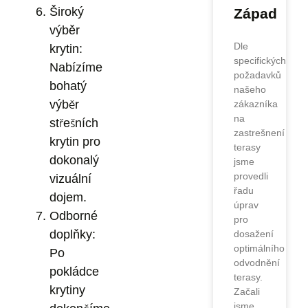
Široký
Západ
výběr
Dle
krytin:
specifických
Nabízíme
požadavků
bohatý
našeho
výběr
zákazníka
na
střešních
zastrešnení
krytin pro
terasy
dokonalý
jsme
provedli
vizuální
řadu
dojem.
úprav
Odborné
pro
doplňky:
dosažení
optimálního
Po
odvodnění
pokládce
terasy.
krytiny
Začali
jsme