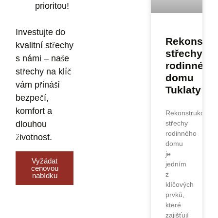
prioritou!
Investujte do
Rekonstru
kvalitní střechy
střechy
s námi – naše
rodinného
střechy na klíč
domu
vám přináší
Tuklaty
bezpečí,
komfort a
Rekonstrukce
dlouhou
střechy
rodinného
životnost.
domu
je
Vyžádat
jedním
cenovou
z
nabídku
klíčových
prvků,
které
zajišťují