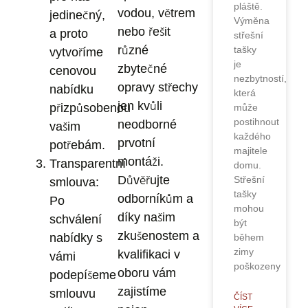
pláště.
vodou, větrem
jedinečný,
Výměna
nebo řešit
a proto
střešní
různé
tašky
vytvoříme
je
zbytečné
cenovou
nezbytností,
opravy střechy
nabídku
která
jen kvůli
přizpůsobenou
může
postihnout
neodborné
vašim
každého
prvotní
potřebám.
majitele
montáži.
Transparentní
domu.
Důvěřujte
Střešní
smlouva:
tašky
odborníkům a
Po
mohou
díky našim
schválení
být
zkušenostem a
nabídky s
během
zimy
kvalifikaci v
vámi
poškozeny
oboru vám
podepíšeme
zajistíme
smlouvu
ČÍST